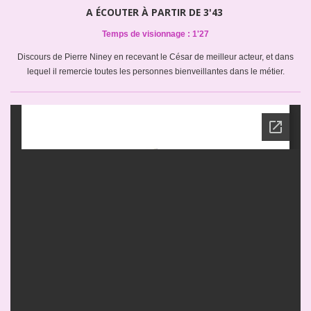
A ÉCOUTER À PARTIR DE 3'43
Temps de visionnage : 1'27
Discours de Pierre Niney en recevant le César de meilleur acteur, et dans
lequel il remercie toutes les personnes bienveillantes dans le métier.