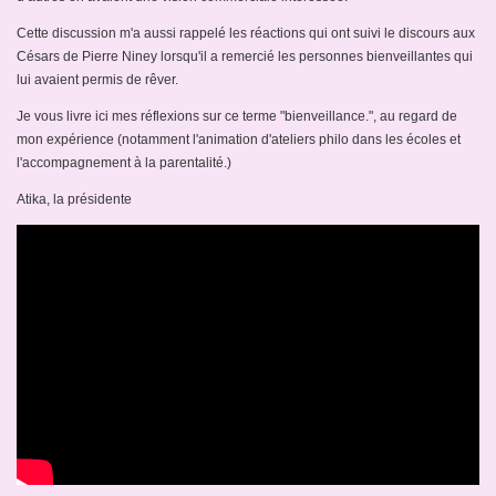
Cette discussion m'a aussi rappelé les réactions qui ont suivi le discours aux
Césars de Pierre Niney lorsqu'il a remercié les personnes bienveillantes qui
lui avaient permis de rêver.
Je vous livre ici mes réflexions sur ce terme "bienveillance.", au regard de
mon expérience (notamment l'animation d'ateliers philo dans les écoles et
l'accompagnement à la parentalité.)
Atika, la présidente